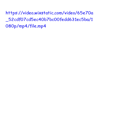
https://video.wixstatic.com/video/65e70a
_52cdf07cd5ec40b7bc00fedd631ec5ba/1
080p/mp4/file.mp4