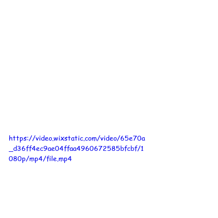
https://video.wixstatic.com/video/65e70a
_d36ff4ec9ae04ffaa4960672585bfcbf/1
080p/mp4/file.mp4