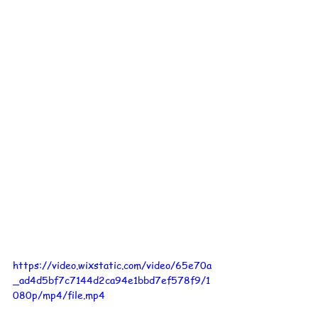
https://video.wixstatic.com/video/65e70a
_ad4d5bf7c7144d2ca94e1bbd7ef578f9/1
080p/mp4/file.mp4