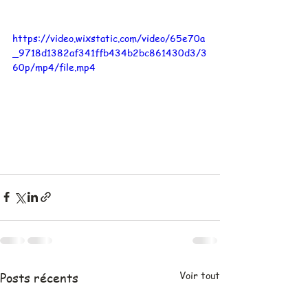
https://video.wixstatic.com/video/65e70a
_9718d1382af341ffb434b2bc861430d3/3
60p/mp4/file.mp4
Voir tout
Posts récents